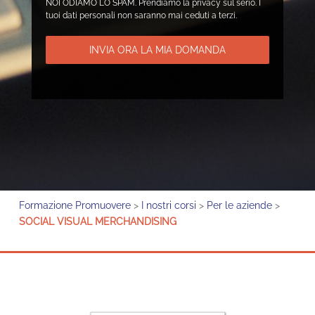
NOI ODIAMO LO SPAM. Prendiamo la privacy sul serio. I
tuoi dati personali non saranno mai ceduti a terzi.
INVIA ORA LA MIA DOMANDA
Formazione Promuovere
>
I nostri corsi
>
Per le aziende
>
SOCIAL VISUAL MERCHANDISING