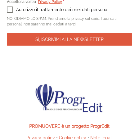
Accetto la vostra
Privacy Policy
*
Autorizzo il trattamento dei miei dati personali
NOI ODIAMO LO SPAM. Prendiamo la privacy sul serio. I tuoi dati
personali non saranno mai ceduti a terzi.
SÌ, ISCRIVIMI ALLA NEWSLETTER
PROMUOVERE è un progetto ProgrEdit
Privacy policy
•
Cookie policy
•
Note legali