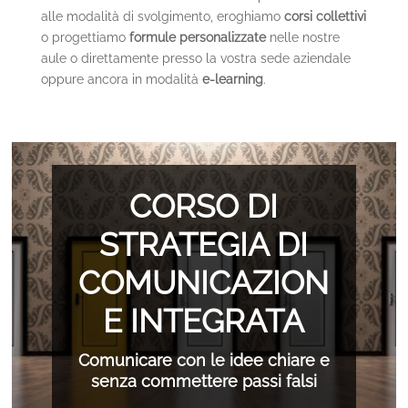
alle modalità di svolgimento, eroghiamo
corsi collettivi
o progettiamo
formule personalizzate
nelle nostre
aule o direttamente presso la vostra sede aziendale
oppure ancora in modalità
e-learning
.
CORSO DI
STRATEGIA DI
COMUNICAZION
E INTEGRATA
Comunicare con le idee chiare e
senza commettere passi falsi